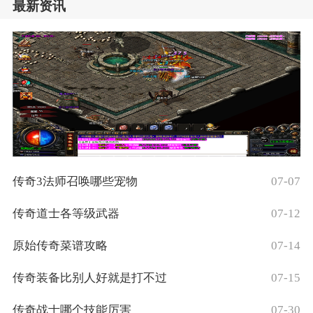
最新资讯
传奇3法师召唤哪些宠物
07-07
传奇道士各等级武器
07-12
原始传奇菜谱攻略
07-14
传奇装备比别人好就是打不过
07-15
传奇战士哪个技能厉害
07-30