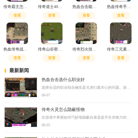
传奇霸主怎么样激活第二个战魂
传奇道士40级带什么装备好
热血合击能搬砖吗
热血传奇手游平民五个职业怎么样
查看
查看
查看
查看
热血传奇战士烈火几级练
传奇山谷密道怎么去祭坛
传奇烈火技能多少级可以用啊
传奇三元素伤害怎么计算
查看
查看
查看
查看
最新新闻
热血合击选什么职业好
选择合适的职业组合确实是兄弟们最关心的问题。游戏重现了经典的战法道铁三角职业体系，每个职业都有自己独特的技能和定位。战士以高攻高防著称，冲锋杀敌只需一刀；法师拥有
08-07
传奇火灵怎么隐蔽怪物
在游戏中掌握如何巧妙地隐蔽自身是提升生存能力的重要一环，你需要学会利用游戏环境中的各种掩护来降低被发现的可能性，像岩石、树木等自然地形都能成为你藏身的好地方。在移
08-05