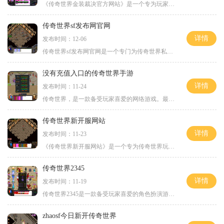
《传奇世界金装裁决官方网站》是一个专为玩家打造的传奇世界金装裁决游戏的正式发布平台。作为一个备受期待的热门游戏，传奇世界金装裁决凭借着其创新的玩法和精美的画面，成
传奇世界sf发布网官网
详情
发布时间：12-06
传奇世界sf发布网官网是一个专门为传奇世界私服玩家提供服务的网站。传奇世界私服是一款非常受欢迎的MMORPG游戏，通过官网，玩家可以了解到游戏的具体玩法，并且获取到最新的游戏
没有充值入口的传奇世界手游
详情
发布时间：11-24
传奇世界，是一款备受玩家喜爱的网络游戏。最近推出的传奇世界手游，与传统的版本不同之处在于，它没有充值入口，让玩家可以尽情享受游戏的乐趣，摆脱了传统游戏中“充钱就是
传奇世界新开服网站
详情
发布时间：11-23
《传奇世界新开服网站》是一个专为传奇世界玩家打造的游戏平台。作为一个经典的网游，传奇世界一直以其精彩的游戏玩法和丰富的游戏内容吸引着众多玩家的关注和喜爱。而传奇世
传奇世界2345
详情
发布时间：11-19
传奇世界2345是一款备受玩家喜爱的角色扮演游戏，游戏的具体玩法多样且丰富。游戏中有独特创新的职业系统、华丽多样的装备系统、精彩刺激的战斗系统以及丰富多样的副本任务等内
zhaosf今日新开传奇世界