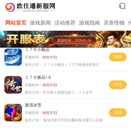
网站首页
游戏新闻
活动推荐
游戏指南
灵兽怪物
更新时间：2026-01-04
１７６小极品
详情
开服时间：
08月/07日
版本介绍：
１７６小极品＋７刀刀毒素全部靠打
１７６极品+６
详情
开服时间：
08月/07日
版本介绍：
荐 纯散人都爱玩的１．７６金币
最强冰雪
详情
开服时间：
08月/07日
版本介绍：
最强无限刀平民白飘装备全爆百人在线