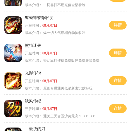
版本介绍：
一切靠打不用充值全部看脸
鸳鸯蝴蝶微轻变
详情
开服时间：
08月/07日
版本介绍：
爆一切人气爆棚自动捡收哇
熊猫迷失
详情
开服时间：
08月/07日
版本介绍：
赞助靠打挂机免费吸怪免费狂暴免费
光影传说
详情
开服时间：
08月/07日
版本介绍：
原创专属通关低消新出沉默好玩
秋风传纪
详情
开服时间：
08月/07日
版本介绍：
通关三天合区沙奖最高１８８８８
最快的刀