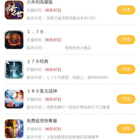
小木剑高爆版
详情
开服时间：
08月/07日
版本介绍：
无限刀速无限技能乌木剑+255
１．７６
详情
开服时间：
08月/07日
版本介绍：
很有特色小极品
１７６经典
详情
开服时间：
08月/07日
版本介绍：
１７６节奏慢，纯散人，群868048665
１８０复古战神
详情
开服时间：
08月/07日
版本介绍：
顶赞免费打一切靠打赞助好打刀刀毒素
免费超变快餐服
详情
开服时间：
08月/07日
版本介绍：
上线送吸怪挂机捡物回収满爆率