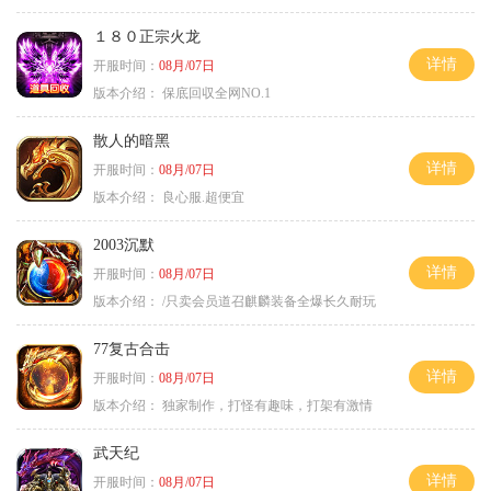
１８０正宗火龙
详情
开服时间：
08月/07日
版本介绍：
保底回収全网NO.1
散人的暗黑
详情
开服时间：
08月/07日
版本介绍：
良心服.超便宜
2003沉默
详情
开服时间：
08月/07日
版本介绍：
/只卖会员道召麒麟装备全爆长久耐玩
77复古合击
详情
开服时间：
08月/07日
版本介绍：
独家制作，打怪有趣味，打架有激情
武天纪
详情
开服时间：
08月/07日